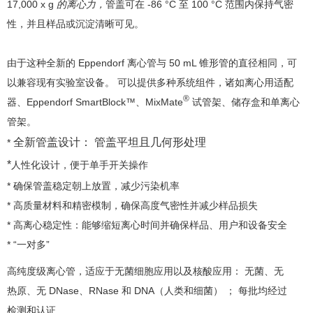
17,000 x g
的离心力，
管盖可在 -86 °C 至 100 °C 范围内保持气密
性，并且样品或沉淀清晰可见。
由于这种全新的 Eppendorf 离心管与 50 mL 锥形管的直径相同，可
以兼容现有实验室设备。 可以提供多种系统组件，诸如离心用适配
®
器、Eppendorf SmartBlock™、MixMate
试管架、储存盒和单离心
管架。
全新管盖设计： 管盖平坦且几何形处理
*
*
人性化设计，便于单手开关操作
* 确保管盖稳定朝上放置，减少污染机率
* 高质量材料和精密模制，确保高度气密性并减少样品损失
* 高离心稳定性：能够缩短离心时间并确保样品、用户和设备安全
* “一对多”
高纯度级离心管，适应于无菌细胞应用以及核酸应用： 无菌、无
热原、无 DNase、RNase 和 DNA（人类和细菌） ； 每批均经过
检测和认证